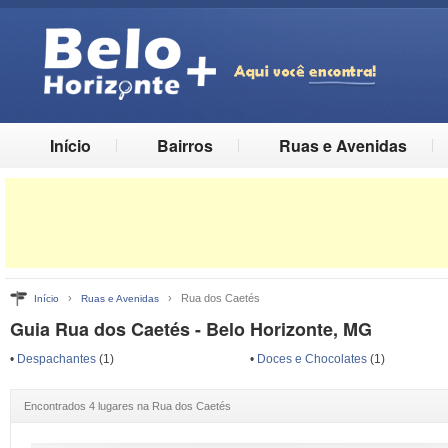
Início
Bairros
Ruas e Avenidas
›
› Rua dos Caetés
Início
Ruas e Avenidas
Guia Rua dos Caetés - Belo Horizonte, MG
•
Despachantes
(1)
•
Doces e Chocolates
(1)
Encontrados 4 lugares na Rua dos Caetés