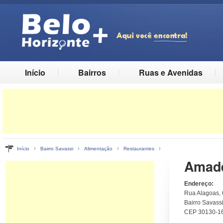
Início
Bairros
Ruas e Avenidas
›
›
›
›
Início
Bairro Savassi
Alimentação
Restaurantes
Amade
Endereço:
Rua Alagoas,
Bairro Savassi
CEP 30130-1