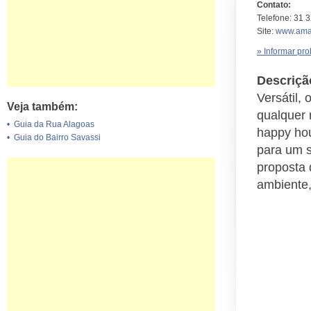
Contato:
Telefone: 31 
Site:
www.amad
» Informar pr
Descriçã
Versátil,
Veja também:
qualquer 
•
Guia da Rua Alagoas
happy hou
•
Guia do Bairro Savassi
para um 
proposta 
ambiente,