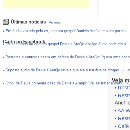
Últimas noticias
Ver mais
•
Em áudio vazado pelo ex, cantora gospel Daniela Araújo implora por ma..
Curta no Facebook:
•
Ex namorado da cantora gospel Daniela Araújo divulga áudio onde ela s..
•
Pastores e cantores saem em defesa de Daniela Araújo: “quem ama socor
•
Suposto áudio de Daniela Araújo revela que ela é usuária de drogas..
-
10/
Veja m
•
Otoni de Paula comenta caso de Daniela Araújo: “Vai se tratar e os qu..
-
•
Resta
•
Resta
Anchie
•
AA W
•
Rest
•
Café